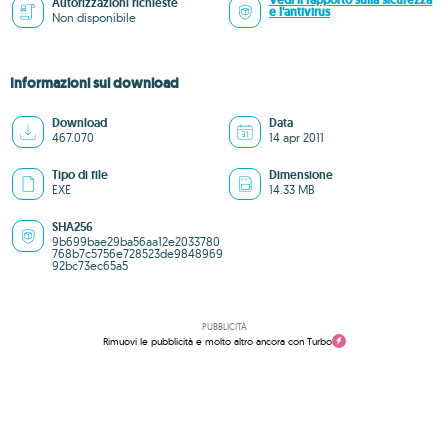
Vedi il rapporto sulla sicurezza
Autorizzazioni richieste
e l'antivirus
Non disponibile
Informazioni sul download
Download
Data
467.070
14 apr 2011
Tipo di file
Dimensione
EXE
14.33 MB
SHA256
9b699bae29ba56aa12e2033780
768b7c5756e728523de9848969
92bc73ec65a5
PUBBLICITÀ
Rimuovi le pubblicità e molto altro ancora con Turbo