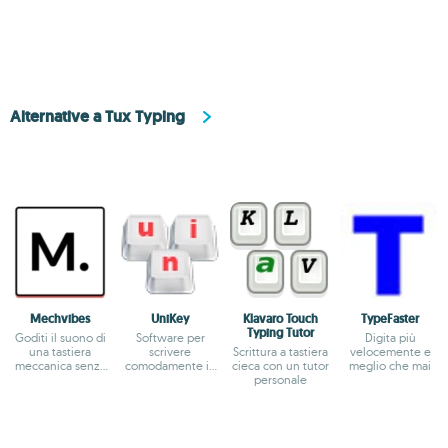
Alternative a Tux Typing
Mechvibes
UniKey
Klavaro Touch
TypeFaster
Typing Tutor
Goditi il suono di
Software per
Digita più
una tastiera
scrivere
Scrittura a tastiera
velocemente e
meccanica senza
comodamente in
cieca con un tutor
meglio che mai
disturbare gli altri
vietnamita
personale