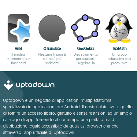
Anki
QTranslate
GeoGebra
TuxMath
Il miglior
Nessuna lingua ti
Uno strumento
Un gioco
strumento per
causerà più
per studiare
educativo che
flashcard
problemi
l'algebra, la
promuove
geometria e il
l'apprendimento
calcolo
dell'aritmetica
Uptodown è un negozio di applicazioni multipiattaforma
specializzato in applicazioni per Android. Il nostro obiettivo è quello
di fornire un accesso libero, gratuito e senza restrizioni ad un ampio
catalogo di app, fornendo al contempo una piattaforma di
distribuzione legale accessibile da qualsiasi browser e anche
attraverso l'app ufficiale di Uptodown.