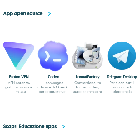
App open source
Proton VPN
Codex
FormatFactory
Telegram Desktop
VPN potente,
Il compagno
Conversione tra
Parla con tutti i
gratuita, sicura e
ufficiale di OpenAI
formati video,
tuoi contatti
illimitata
per programmare
audio e immagini
Telegram dal
con ChatGPT
desktop
Scopri Educazione apps